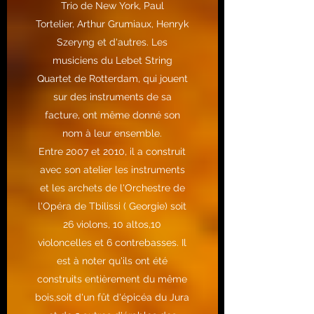
Trio
de New York,
Paul
Tortelier
,
Arthur Grumiaux
,
Henryk
Szeryng
et d'autres. Les
musiciens du Lebet String
Quartet de Rotterdam, qui jouent
sur des instruments de sa
facture, ont même donné son
nom à leur ensemble
.
Entre 2007 et 2010, il a construit
avec son atelier les instruments
et les archets de l'Orchestre de
l'Opéra de Tbilissi ( Georgie) soit
26 violons, 10 altos,10
violoncelles et 6 contrebasses. Il
est à noter qu'ils ont été
construits entièrement du même
bois,soit d'un fût d'épicéa du Jura