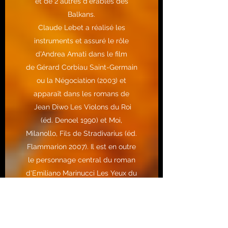
et de 2 autres d'érables des
Balkans.
Claude Lebet a réalisé les
instruments et assuré le rôle
d'
Andrea Amati
dans le film
de
Gérard Corbiau
Saint-Germain
ou la Négociation
(2003) et
apparaît dans les romans de
Jean Diwo
Les Violons du Roi
(éd. Denoel 1990) et Moi,
Milanollo, Fils de Stradivarius (éd.
Flammarion 2007). Il est en outre
le personnage central du roman
d'
Emiliano Marinucci
Les Yeux du
Violon (2013).
Claude Lebet, qui est également
spécialiste d'histoire de la
lutherie et d'
organologie
, est