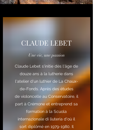
CLAUDE LEBET
Une vie, une passion
Claude Lebet s'initie dès l'âge de
douze ans à la lutherie dans
l'atelier d'un luthier de La Chaux-
de-Fonds. Après des études
de
violoncelle
au Conservatoire, il
part à Crémone et entreprend sa
formation à la
Scuola
internazionale di liuteria
d'où il
sort diplômé en 1979-1980. Il